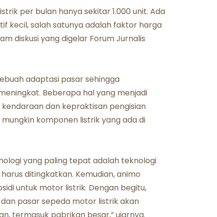
strik per bulan hanya sekitar 1.000 unit. Ada
 kecil, salah satunya adalah faktor harga
lam diskusi yang digelar Forum Jurnalis
 sebuah adaptasi pasar sehingga
eningkat. Beberapa hal yang menjadi
a kendaraan dan kepraktisan pengisian
sa mungkin komponen listrik yang ada di
knologi yang paling tepat adalah teknologi
p harus ditingkatkan. Kemudian, animo
di untuk motor listrik. Dengan begitu,
 dan pasar sepeda motor listrik akan
an, termasuk pabrikan besar,” ujarnya.