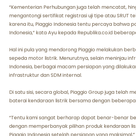
“Kementerian Perhubungan juga telah mencatat, hingga
mengantongi sertifikat registrasi uji tipe atau SRUT te
karena itu, Piaggio Indonesia tentu percaya bahwa po
Indonesia,” kata Ayu kepada Republika.co.id beberapa
Hal ini pula yang mendorong Piaggio melakukan be
sepeda motor listrik. Menurutnya, selain meninjau inf
Indonesia, berbagai macam persiapan yang dilakukan 
infrastruktur dan SDM internal.
Di satu sisi, secara global, Piaggio Group juga telah
baterai kendaraan listrik bersama dengan beberapa
“Tentu kami sangat berharap dapat benar-benar ber
dengan memperbanyak pilihan produk kendaraan listri
Piaggio Indonesia setelah persiapan yang maksimal,” 