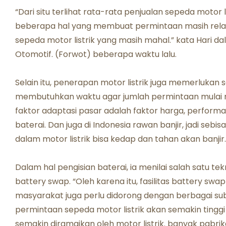
“Dari situ terlihat rata-rata penjualan sepeda motor li
beberapa hal yang membuat permintaan masih relatif
sepeda motor listrik yang masih mahal.” kata Hari da
Otomotif. (Forwot) beberapa waktu lalu.
Selain itu, penerapan motor listrik juga memerlukan
membutuhkan waktu agar jumlah permintaan mulai m
faktor adaptasi pasar adalah faktor harga, perform
baterai. Dan juga di Indonesia rawan banjir, jadi sebi
dalam motor listrik bisa kedap dan tahan akan banjir.
Dalam hal pengisian baterai, ia menilai salah satu te
battery swap. “Oleh karena itu, fasilitas battery swa
masyarakat juga perlu didorong dengan berbagai subsi
permintaan sepeda motor listrik akan semakin tinggi
semakin diramaikan oleh motor listrik. banyak pabrik