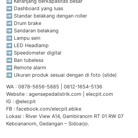
➡️ Keranjang berkapasitas besar
➡️ Dashboard yang luas
➡️ Standar belakang dengan roller
➡️ Drum brake
➡️ Sandaran belakang
➡️ Lampu sein
➡️ LED Headlamp
➡️ Speedometer digital
➡️ Ban tubeless
➡️ Remote alarm
➡️ Ukuran produk sesuai dengan di foto (slide)
WA : 0878-5656-5885 | 0812-1654-5136
Website : agensepedalistrik.com | elecpit.com
IG : @elecpit
FB : facebook.com/elecpit.ebike
Lokasi : River View A14, Gambiranom RT 01 RW 07
Keboananom, Gedangan – Sidoarjo.